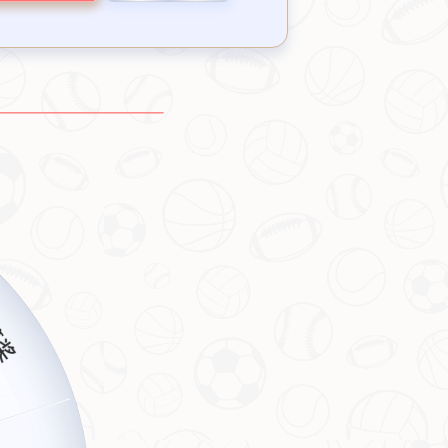
改观。“我从没见过
‘NMM组合’还能深度参与反击
一支富豪俱乐部如何寻找实用平衡点，实现真正意