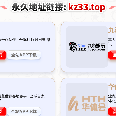
巴黎为何能夺冠？朗尼克直言：从未见
类别：爱游戏 发布时间：2026-08-05T03:10
的王者归来，引发热议！在近期比赛中，他们凭借强大的团队配
是如何从困境中逆袭，并引起足球界传奇人物朗尼克对其“不可思
队战术创新与明星再度融合
的问题是，“为什么是现在？”这是无数球迷对于本赛季巴黎为何
略性调整和组织文化更新
的结果。
采取了全新的战术模式，将以往高度依赖个人英雄主义的打法逐
最令人震撼的是三大顶级巨星内马尔（Neymar）、姆巴佩（Mb
动力。据多场比赛复盘显示，当这三人在前场进攻受阻时，不仅