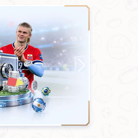
产品中心
新闻动态
联系爱游戏
您当前位置：
首页
>
新闻中心