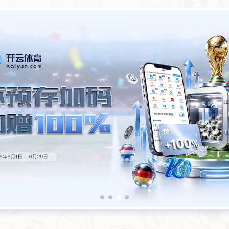
首页
企业简介