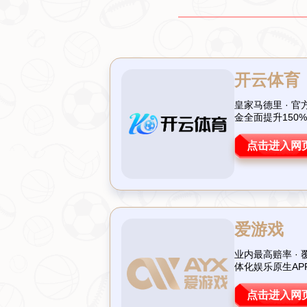
新闻中心
公司新闻
巴黎圣日耳曼
这支球队到底
常见问题
背后的秘密。
逆袭秘诀：团
一个显而易见
联系爱游戏
这是一次
战
本赛季主教练
电话：029-6287918
合球队现状，而
未有的一致行
传真：029-6287918
机动性。
邮箱：admin@gear-ayx.com
地址：广西壮族自治区北海市铁山
港区南康镇