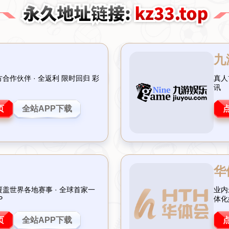
库普梅纳斯：渴望回归巅峰，用
类别：爱游戏 发布时间：2026-08-06T03:10
界，每一位球员都在不断努力以证明自己。对于荷兰中场托恩·
赛季伊始，他便明确表示出要通过实际行动来向球队及球迷展示
满意”？又该如何实现突破？本文将带你深入剖析这一话题。
为何重要 球员如何认识“挫折”
于自身状态和竞技能力有着高度敏锐的认知，而这种自省精神也
现确实不够理想，这不仅体现在数据层面，也包括对比赛节奏和
界只看到某些高光瞬间，却忽视了全面型中场所需要承担的大量
，中前卫这样的位置比以往任何时期都更具挑战性。而对一个渴
承认问题”，无疑是一种难能可贵的品质。