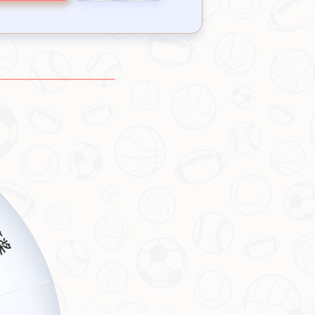
心态与制定合理计划。从多方面了解可以发现，本