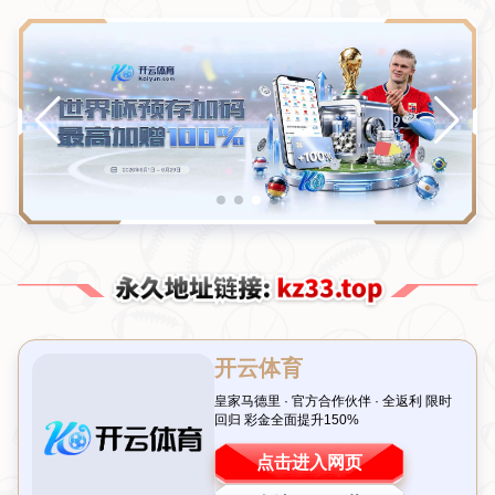
新闻中心
高校携手体彩共推世界杯知识分享会
类别：爱游戏 发布时间：2026-08-06T03:10:07+08:00
引言：点燃足球热情，知识与公益同行
随着世界杯的临近，全球足球热潮再度掀起。在这一背景