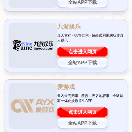
下，体育彩票（简称体彩）携手高校，共同举办世界杯知识
讲座，不仅为广大师生带来足球文化的盛宴，更传递了体育
精神与公益理念。这场活动将足球的专业知识、竞猜的乐趣
以及社会责任感巧妙结合，成为校园中一道独特的风景线。
想知道这场联动如何碰撞出火花？让我们一探究竟！
一、活动背景：体彩与高校的创新合作
近年来，
体彩
作为体育事业的重要支持力量，一直致力于推
广体育文化和公益项目。而高校作为年轻人的聚集地，是传
播新思想、培养社会责任感的重要场所。此次，体彩与多所
高校联合举办的
世界杯知识讲座
，旨在通过专业讲解，让学
生们更深入了解世界杯的历史、文化以及相关规则，同时也
借此机会传递理性购彩的理念。这种跨界合作不仅丰富了校
园文化活动，也为学生提供了一个了解体育与公益结合的新
视角。