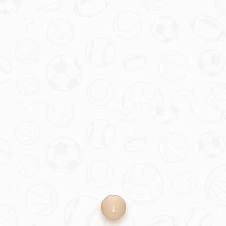
为了让更多人参与进来，许多高校采用了线上线下相结合的
形式。线下活动中，现场气氛热烈，互动频繁；而线上直播
则通过网络平台覆盖更多无法到场的观众。例如，有的高校
还在社交媒体上发起#世界杯知识挑战#话题活动，鼓励网友
分享自己学到的趣闻或观点，进一步扩大了活动的影响力。
这种灵活多样的形式，不仅提升了活动的覆盖面，也让不同
年龄段、不同地域的人都能感受到
世界杯热潮
带来的快乐。
同时，这也体现了体彩与高校在推广体育文化方面的用心与
创新。
战略合作：
壹号娱乐（一号）官网- NG大舞台,有梦你就 One
entertainment
上一篇：三笘薰：童年偶像C罗，曼联时期的他在我心中无敌
下一篇：【中超】廖均健建功基莱斯救主 津门虎与梅州握手言和2-2
Copyright 2024
爱游戏体育官方网页版在线登录入口地址-最新APP
下载 AYX Sports
All Rights by
爱游戏