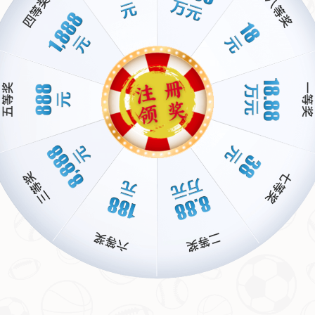
囊。作为本赛季的
最佳教练
，他在战术布置和临场指挥上展
现了过人的智慧。在他的带领下，球队从赛季初的不被看
好，到逐渐跻身积分榜前列，最终取得令人满意的成绩，这
一切都离不开李金羽的精心调教。
李金羽的成功在于他对比赛节奏的精准把控以及对球员特点
的最大化利用。以一场关键对决为例，他大胆调整阵型，采
用高压逼抢策略，成功限制了对手的核心球员，同时通过快
速反击撕开防线。这种灵活多变的战术思路，不仅让球队在
面对不同风格的对手时游刃有余，也让球迷看到了他在
中甲
联赛
中的独特魅力。他的获奖，可谓实至名归。
双星闪耀：对中甲未来的启示
ム谢奎和李金羽的双双获奖，不仅仅是个人成就，更是中甲
联赛整体水平提升的一个缩影。他们的成功离不开团队的支
持，也离不开赛事平台提供的广阔舞台。从数据来看，本赛
季的中甲比赛场均进球数和观赛人数均有显著增长，这表明
越来越多的优秀球员和教练愿意在中甲这片沃土上施展才
华。
对于未来，姆谢夸这样的顶级外援为本土年轻球员树立了榜
样，而李金羽等优秀教练则通过战术创新推动了比赛质量的