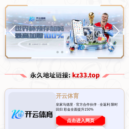
新闻中心
射门精准差距小，皇马对帕丘卡洲际
杯决赛预期进球显优势
类别：爱游戏 发布时间：2026-08-06T03:10:07+08:00