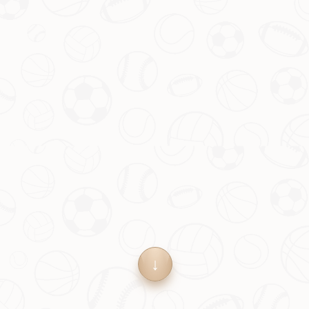
拔，他一步步进入省队，最终代表国家出战，并在比赛中打
入关键进球。他的经历告诉我们，只要有梦想，有坚持，哪
怕起点再低，也有机会实现逆袭。而像大连这样的城市，用
实际行动证明，即使不是一线都市，也能成为孕育梦想的地
方。
通过这次比赛，我们看到了
中国男女足
的无穷潜力，也感受
到了football运动在中国大地上的蓬勃生机。无论是球员还是
球迷，每个人都在用自己的方式，为这项运动增添光彩。
上一篇：国米欧冠十年回顾：三年两度圆梦机会？
下一篇：梁靖崑强势4-0横扫林文政，顺利挺进乒乓球世界杯男单16
强
Copyright 2024
爱游戏体育官方网页版在线登录入口地址-最新APP
下载 AYX Sports
All Rights by
爱游戏
导航
电话
咨询
地图
搜索