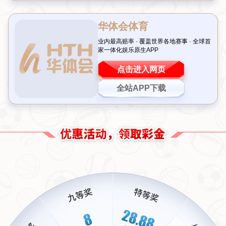
背后付出：汗水与坚持铸就冠军
冠军从来不是偶然得来的。在这届“世界杯”赛事中，中国男女
足的成功离不开长期的艰苦训练和科学的战术安排。以男足
为例，在备战期间，教练组针对对手的特点制定了详细的防
守反击策略，同时加强球员体能训练，确保在高强度的比赛
中保持最佳状态。一位队员在赛后采访中透露：“每天训练结
束后，我们几乎累到走不动路，但想到能在家乡大连为国争
光，一切都值得。”
女足方面，则更加注重细节管理。从饮食营养到心理辅导，
团队为球员提供了全方位的支持。正是这些不为人知的努
力，才让她们在关键时刻顶住压力，最终站上最高领奖台。
这种精神，正是当前
中国足球
最需要的品质。
胜利的意义：不仅是冠军，更是希望
这次在大连“世界杯”的双冠成绩，对中国football来说意义非
凡。首先，它提振了国内球迷对本土球队的信心。近年来，
虽然国家队在国际赛场上的表现时有起伏，但基层和青少年
赛事中的进步有目共睹。这次夺冠无疑是一个积极信号，表
明了中国football正在逐步走向正轨。